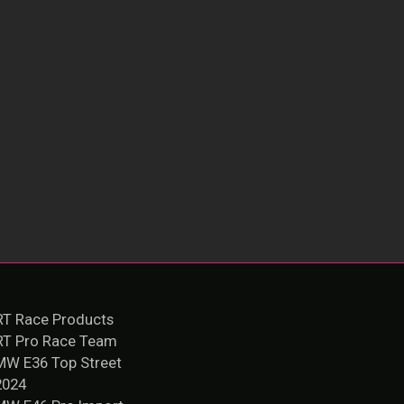
T Race Products
RT Pro Race Team
MW E36 Top Street
2024