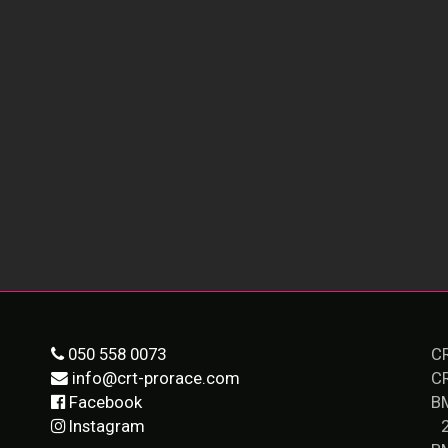
050 558 0073
CR
info@crt-prorace.com
C
Facebook
B
Instagram