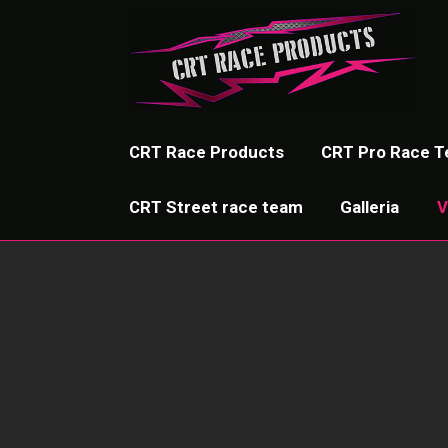
CRT Race Products
CRT Pro Race 
CRT Street race team
Galleria
V