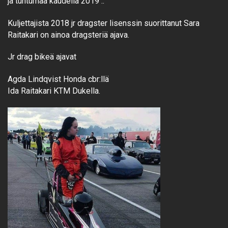
ja tuntumaa kaudella 2019 ..
Kuljettajista 2018 jr dragster lisenssin suorittanut Sara
Raitakari on ainoa dragsteriä ajava.
Jr drag bikeä ajavat
Agda Lindqvist Honda cbr:llä
Ida Raitakari KTM Dukella.