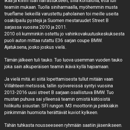
ikää ja kiinni isän harrastukseen, sillä kohtalolla, että tuli
teamiin mukaan. Tuolla siniharmaalla, myöhemmin musta
trueflame liekeillä varustettu paholainen toi meille useita
osakilpailu pystejä ja Suomen mestaruudet Street B
sarjassa vuosina 2010 ja 2011.
2010 oli kumminkin ostettu jo vahinkovakuutuskeskuksesta
puoli auton mittaa rutattu E36 sarjan coupe BMW.
Ajatuksena, josko joskus vielä..
Tämän jälkeen tuli tauko. Tuo luova usemman vuoden tauko
joka sain alkuperäisen teamin ikävä kyllä hajoamaan.
Ja vielä mitä..ei siitä lopettamisesta tullut mitään vaan
Villähteen metsissä, tallin syövereissä syntyi vuosina
2013-2016 uusi street B sarjaan osallistuva BMW. Tuo
mustan puhuva sai ylleensä teamin omistä kätösistä
hiilikuitu sisustan. SFI rungon. M3 moottorin ja pinkkiäkin
pinkimmän huomiota herättävät kuviot kylkeen.
Tähän tuhkasta nousseeseen ryhmään saatiin jäsenikseen.