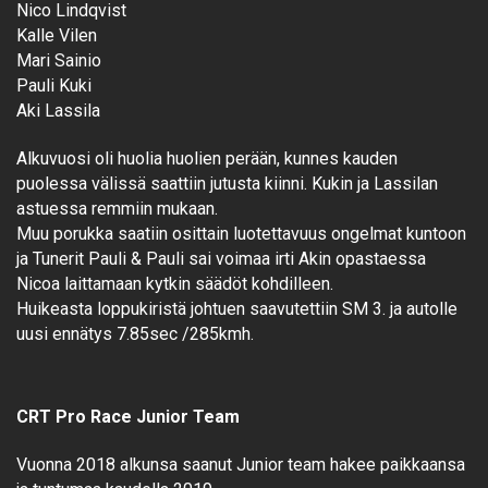
Nico Lindqvist
Kalle Vilen
Mari Sainio
Pauli Kuki
Aki Lassila
Alkuvuosi oli huolia huolien perään, kunnes kauden
puolessa välissä saattiin jutusta kiinni. Kukin ja Lassilan
astuessa remmiin mukaan.
Muu porukka saatiin osittain luotettavuus ongelmat kuntoon
ja Tunerit Pauli & Pauli sai voimaa irti Akin opastaessa
Nicoa laittamaan kytkin säädöt kohdilleen.
Huikeasta loppukiristä johtuen saavutettiin SM 3. ja autolle
uusi ennätys 7.85sec /285kmh.
CRT Pro Race Junior Team
Vuonna 2018 alkunsa saanut Junior team hakee paikkaansa