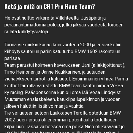
Ketä ja mitä on CRT Pro Race Team?
He ovat hulttio viikareita Villähteeltä. Jästipäitä ja
peräänantamattomia pölöjä, jotka jaksaa vuodesta toiseen
rallata kiihdytysratoja.
Tarina vie niinkin kauas kuin vuoteen 2000 ja ensiaskeliin
kiihdytysautoilun pariin katu turbo BMW 1602 rakentelun
parissa.
Team perustui kolmeen kaverukseen Jani (allekirjoittanut ),
Timo Heinonen ja Janne Naukkarinen. ja uutuuden
viehätykseen turbot ja katuautot. Ensimmäinen vihreä Parma
keittiöt tarroilla varustettu BMW team kantoi nimeä Ve-Sa
ky racing. Pääsponsorina kun oli oma isä Vesa Lindqvist.
Muutaman ensiaskeleen, katukilpailupalkinnon ja vuoden
jälkeen haluttiin lisää voimaa ja vauhtia.
Tie vei uuteen autoon Laukkasen Terolta ostettuun BMW
2002 seen, jossa oli enemmän potentiaalia todelliseen
kilpailuun. Tässä vaiheessa oma poika Nico oli kasvanut jo