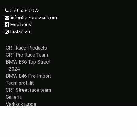
050 558 0073
info@crt-prorace.com
Facebook
Instagram
CRT Race Products
CRT Pro Race Team
BMW E36 Top Street
2024
BMW E46 Pro Import
Team profiilit
CRT Street race team
Galleria
Verkkokauppa
Vuokrattavana
Rekisteriseloste
Yhteystiedot
Store