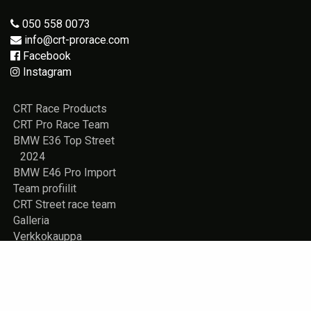
050 558 0073
info@crt-prorace.com
Facebook
Instagram
CRT Race Products
CRT Pro Race Team
BMW E36 Top Street
2024
BMW E46 Pro Import
Team profiilit
CRT Street race team
Galleria
Verkkokauppa
Vuokrattavana
Rekisteriseloste
Yhteystiedot
Store