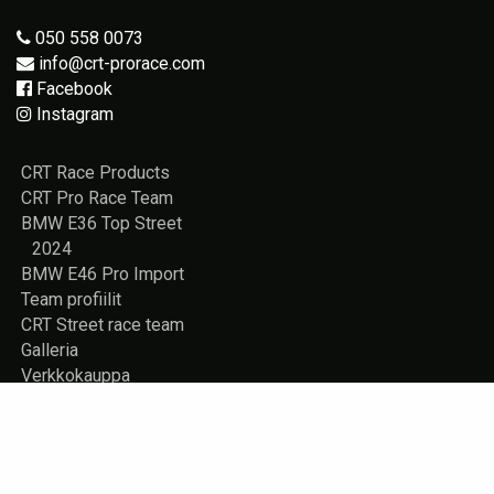
050 558 0073
info@crt-prorace.com
Facebook
Instagram
CRT Race Products
CRT Pro Race Team
BMW E36 Top Street
2024
BMW E46 Pro Import
Team profiilit
CRT Street race team
Galleria
Verkkokauppa
Vuokrattavana
Rekisteriseloste
Yhteystiedot
Store