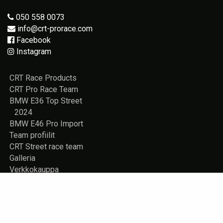
050 558 0073
info@crt-prorace.com
Facebook
Instagram
CRT Race Products
CRT Pro Race Team
BMW E36 Top Street
2024
BMW E46 Pro Import
Team profiilit
CRT Street race team
Galleria
Verkkokauppa
Vuokrattavana
Rekisteriseloste
Yhteystiedot
Store