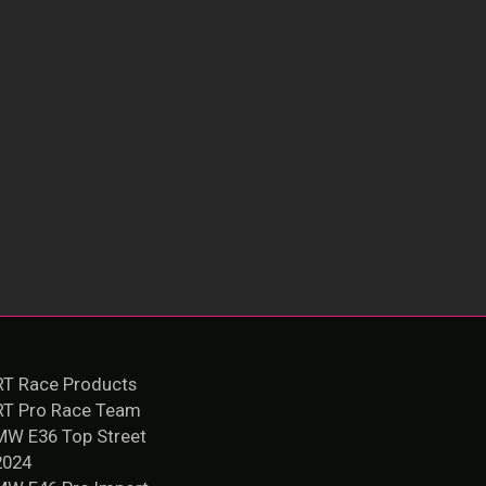
T Race Products
RT Pro Race Team
MW E36 Top Street
2024