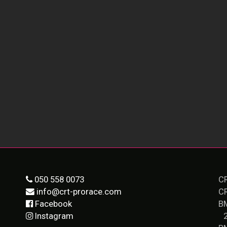
050 558 0073
CR
info@crt-prorace.com
C
Facebook
B
Instagram