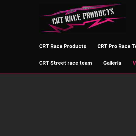
CRT Race Products
CRT Pro Race 
CRT Street race team
Galleria
V