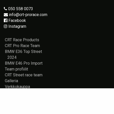
050 558 0073
info@crt-prorace.com
Facebook
Instagram
CRT Race Products
CRT Pro Race Team
BMW E36 Top Street
2024
BMW E46 Pro Import
Team profiilit
CRT Street race team
Galleria
Verkkokauppa
Vuokrattavana
Rekisteriseloste
Yhteystiedot
Store