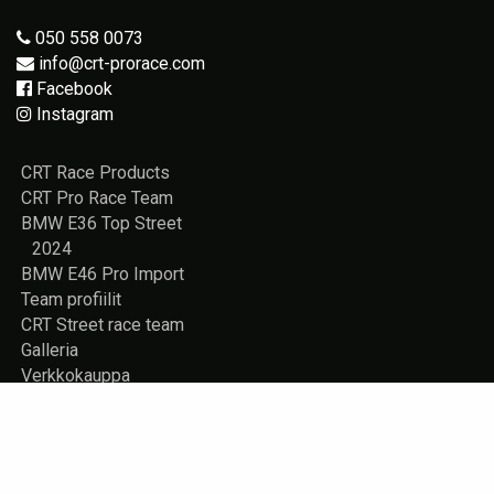
050 558 0073
info@crt-prorace.com
Facebook
Instagram
CRT Race Products
CRT Pro Race Team
BMW E36 Top Street
2024
BMW E46 Pro Import
Team profiilit
CRT Street race team
Galleria
Verkkokauppa
Vuokrattavana
Rekisteriseloste
Yhteystiedot
Store