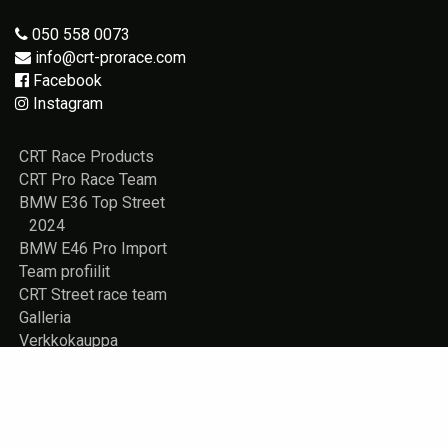
050 558 0073
info@crt-prorace.com
Facebook
Instagram
CRT Race Products
CRT Pro Race Team
BMW E36 Top Street
2024
BMW E46 Pro Import
Team profiilit
CRT Street race team
Galleria
Verkkokauppa
Vuokrattavana
Rekisteriseloste
Yhteystiedot
Store