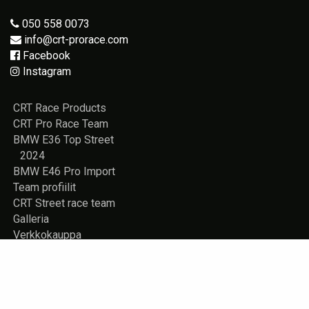
050 558 0073
info@crt-prorace.com
Facebook
Instagram
CRT Race Products
CRT Pro Race Team
BMW E36 Top Street
2024
BMW E46 Pro Import
Team profiilit
CRT Street race team
Galleria
Verkkokauppa
Vuokrattavana
Rekisteriseloste
Yhteystiedot
Store