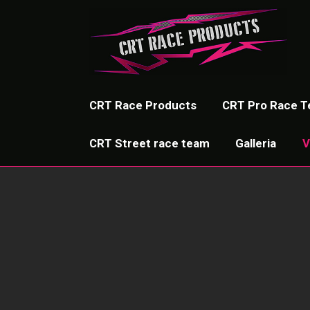
CRT Race Products
CRT Pro Race 
CRT Street race team
Galleria
V