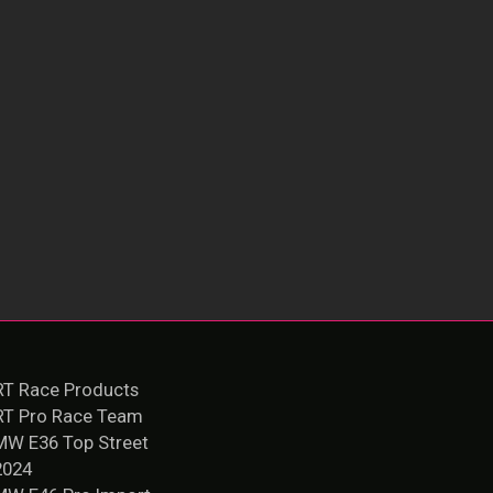
T Race Products
RT Pro Race Team
MW E36 Top Street
2024