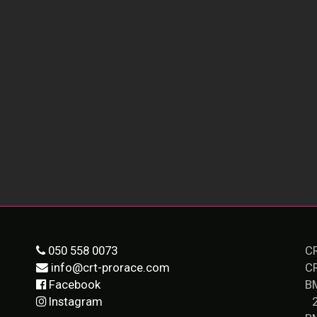
050 558 0073
CR
info@crt-prorace.com
C
Facebook
B
Instagram