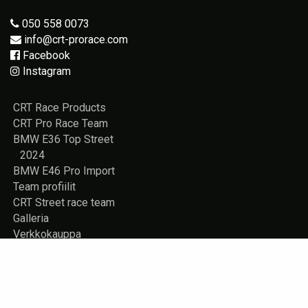
050 558 0073
info@crt-prorace.com
Facebook
Instagram
CRT Race Products
CRT Pro Race Team
BMW E36 Top Street
2024
BMW E46 Pro Import
Team profiilit
CRT Street race team
Galleria
Verkkokauppa
Vuokrattavana
Rekisteriseloste
Yhteystiedot
Store