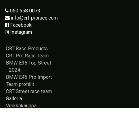
050 558 0073
info@crt-prorace.com
Facebook
Instagram
CRT Race Products
CRT Pro Race Team
BMW E36 Top Street
2024
BMW E46 Pro Import
Team profiilit
CRT Street race team
Galleria
Verkkokauppa
Vuokrattavana
Rekisteriseloste
Yhteystiedot
Store