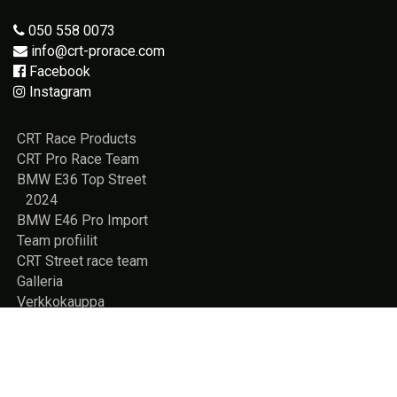
050 558 0073
info@crt-prorace.com
Facebook
Instagram
CRT Race Products
CRT Pro Race Team
BMW E36 Top Street
2024
BMW E46 Pro Import
Team profiilit
CRT Street race team
Galleria
Verkkokauppa
Vuokrattavana
Rekisteriseloste
Yhteystiedot
Store