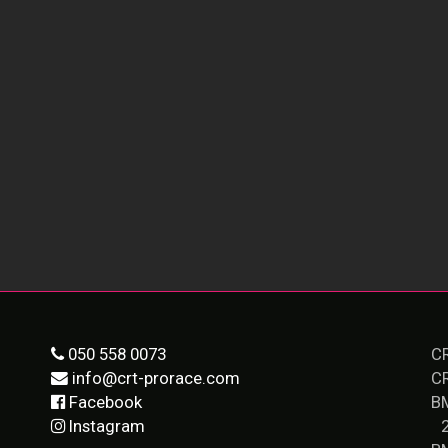
050 558 0073
CR
info@crt-prorace.com
C
Facebook
B
Instagram