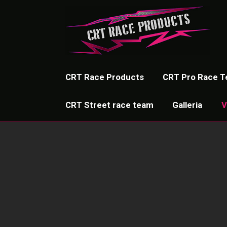
CRT Race Products
CRT Pro Race 
CRT Street race team
Galleria
V