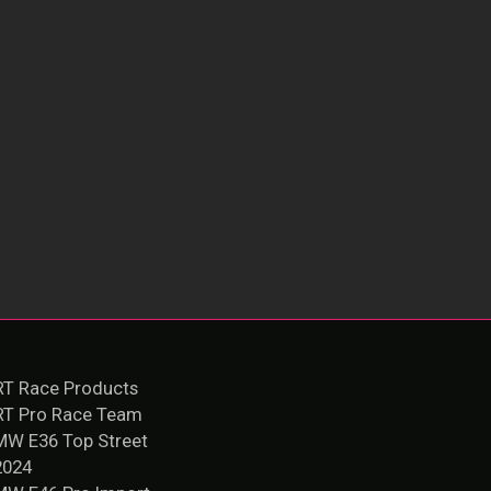
T Race Products
RT Pro Race Team
MW E36 Top Street
2024