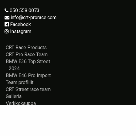
050 558 0073
info@crt-prorace.com
Facebook
Instagram
CRT Race Products
CRT Pro Race Team
BMW E36 Top Street
2024
BMW E46 Pro Import
Team profiilit
CRT Street race team
Galleria
Verkkokauppa
Vuokrattavana
Rekisteriseloste
Yhteystiedot
Store