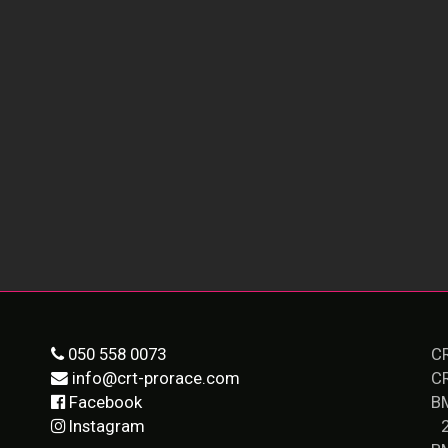
050 558 0073
CR
info@crt-prorace.com
C
Facebook
B
Instagram