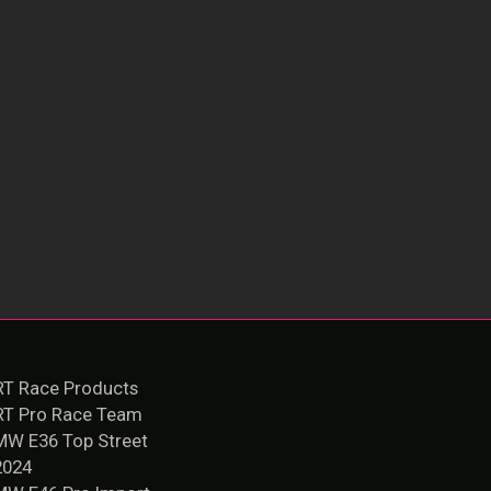
T Race Products
RT Pro Race Team
MW E36 Top Street
2024