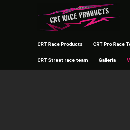
CRT Race Products
CRT Pro Race 
CRT Street race team
Galleria
V